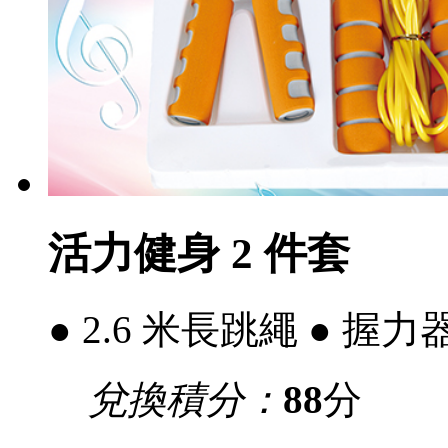
活力健身 2 件套
● 2.6 米長跳繩 ● 握力
兌換積分：
88
分