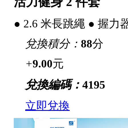
活力健身 2 件套
● 2.6 米長跳繩 ● 握力
兌換積分：
88
分
+
9.00
元
兌換編碼：
4195
立即兌換