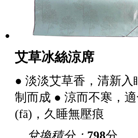
艾草冰絲涼席
● 淡淡艾草香，
制而成 ● 涼而不寒
(fā)，久睡無壓痕
兌換積分：
798
分