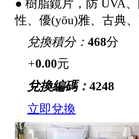
● 樹脂鏡片，防 UVA
性、優(yōu)雅、古典
兌換積分：
468
分
+
0.00
元
兌換編碼：
4248
立即兌換