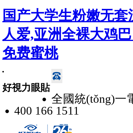
国产大学生粉嫩无套
人爱,亚洲全裸大鸡巴
免费蜜桃
好視力眼貼
全國統(tǒng)
400 166 1511