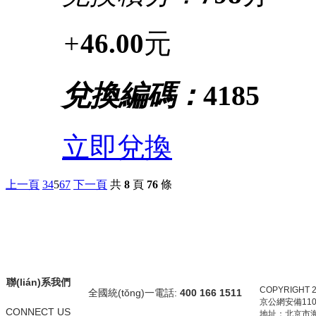
+
46.00
元
兌換編碼：
4185
立即兌換
上一頁
3
4
5
6
7
下一頁
共
8
頁
76
條
聯(lián)系我們
COPYRIGHT 
全國統(tǒng)一電話:
400 166 1511
京公網安備1101
CONNECT US
地址：北京市海