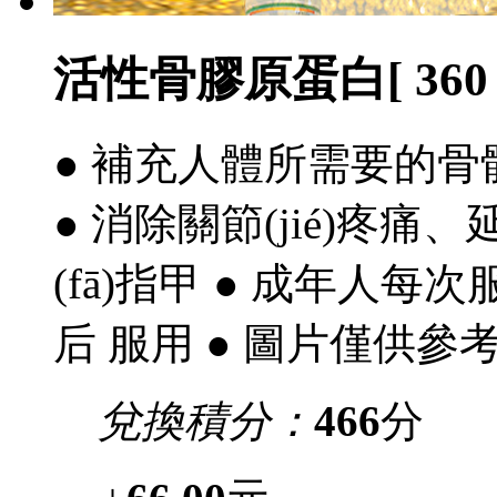
活性骨膠原蛋白[ 360 
● 補充人體所需要的骨
● 消除關節(jié)疼痛
(fā)指甲 ● 成年人每次服
后 服用 ● 圖片僅供
兌換積分：
466
分