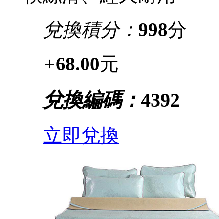
兌換積分：
998
分
+
68.00
元
兌換編碼：
4392
立即兌換