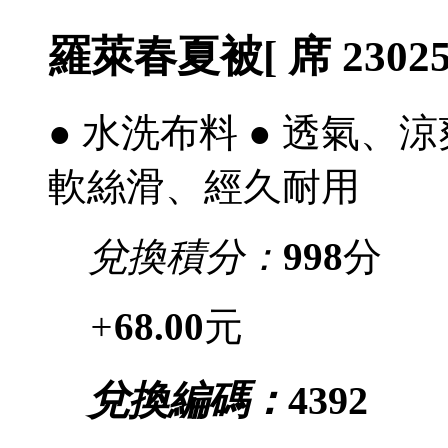
羅萊春夏被[ 席 23025
● 水洗布料 ● 透氣
軟絲滑、經久耐用
兌換積分：
998
分
+
68.00
元
兌換編碼：
4392