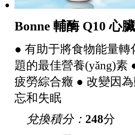
Bonne 輔酶 Q10 心臟寶
● 有助于將食物能量轉化
題的最佳營養(yǎng)素 ● 改
疲勞綜合癥 ● 改變因
忘和失眠
兌換積分：
248
分