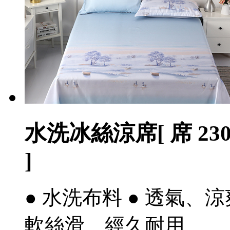
水洗冰絲涼席[ 席 230
]
● 水洗布料 ● 透氣、涼
軟絲滑、經久耐用