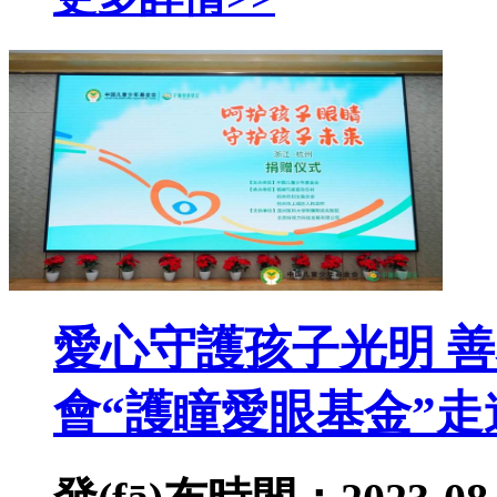
愛心守護孩子光明 
會“護瞳愛眼基金”走