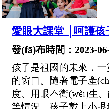
愛眼大課堂 │呵護孩
發(fā)布時間：2023-06-
孩子是祖國的未來
的窗口。隨著電子產(chǎ
度、用眼不衛(wèi)生
等情況，孩子戴上小眼鏡