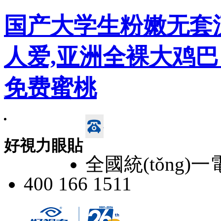
国产大学生粉嫩无套
人爱,亚洲全裸大鸡巴
免费蜜桃
好視力眼貼
全國統(tǒng)
400 166 1511