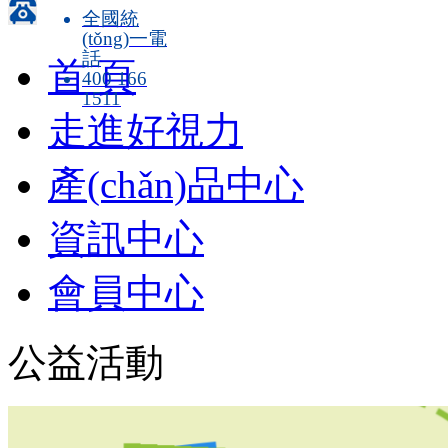
全國統
(tǒng)一電
話
首 頁
400 166
1511
走進好視力
產(chǎn)品中心
資訊中心
會員中心
公益活動