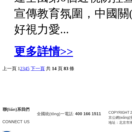
宣傳教育氛圍，中國關
好視力愛...
更多詳情>>
上一頁
1
2
3
4
5
下一頁
共
14
頁
83
條
聯(lián)系我們
COPYRIGHT 
全國統(tǒng)一電話:
400 166 1511
京公網(wǎng)安
CONNECT US
地址：北京市海